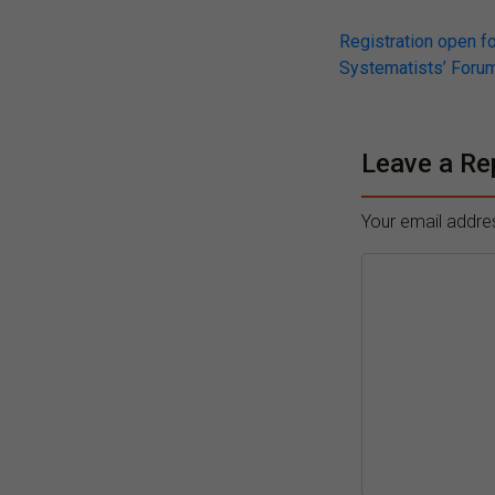
Post
Registration open f
Systematists’ Foru
navigati
Leave a Re
Your email addres