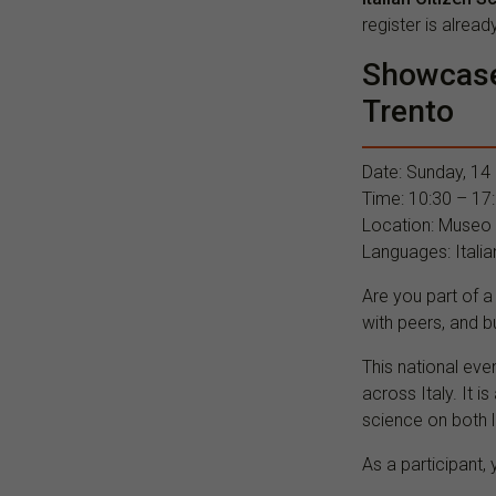
register is alread
Showcase 
Trento
Date: Sunday, 1
Time: 10:30 – 17
Location: Museo 
Languages: Italia
Are you part of a
with peers, and b
This national even
across Italy. It i
science on both l
As a participant, 