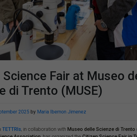
n Science Fair at Museo d
e di Trento (MUSE)
ptember 2025
by
Maria Ibernon Jimenez
m
TETTRIs
, in collaboration with
Museo delle Scienze di Trento
Science Association
, has organized the
Citizen Science Fair in 