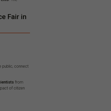
e Fair in
e public, connect
.
cientists
from
mpact of citizen