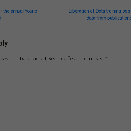
or the annual Young
Liberation of Data training ses
m
data from publication
on
ply
s will not be published.
Required fields are marked
*