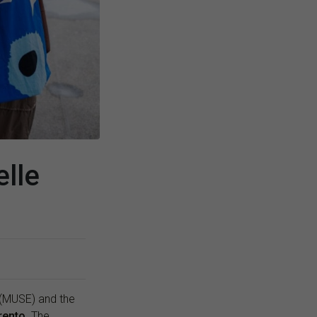
elle
(MUSE) and the
Trento
. The