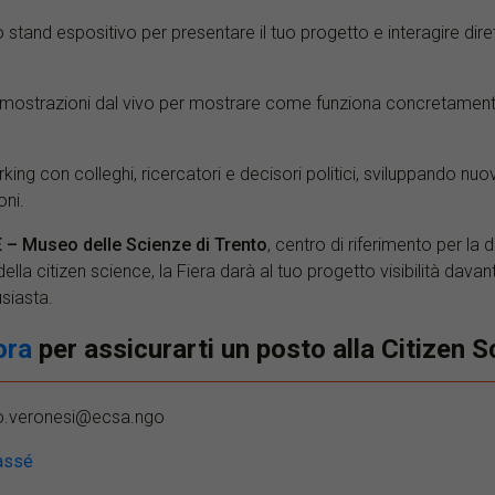
no stand espositivo per presentare il tuo progetto e interagire dir
mostrazioni dal vivo per mostrare come funziona concretamente
king con colleghi, ricercatori e decisori politici, sviluppando nu
oni.
– Museo delle Scienze di Trento
, centro di riferimento per la 
della citizen science, la Fiera darà al tuo progetto visibilità davan
siasta.
 ora
per assicurarti un posto alla Citizen S
do.veronesi@ecsa.ngo
assé