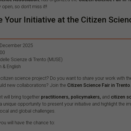
y open, so don’t miss it!!
Your Initiative at the Citizen Scienc
4 December 2025
:00
delle Scienze di Trento (MUSE)
n & English
 citizen science project? Do you want to share your work with th
uild new collaborations? Join the
Citizen Science Fair in Trento
t will bring together
practitioners, policymakers,
and
citizen s
s a unique opportunity to present your initiative and highlight the i
ocal and global challenges.
you will have the chance to: