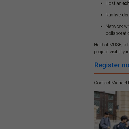
Host an
exh
Run live
de
Network wi
collaborati
Held at MUSE, a h
project visibility
Register n
Contact Michael