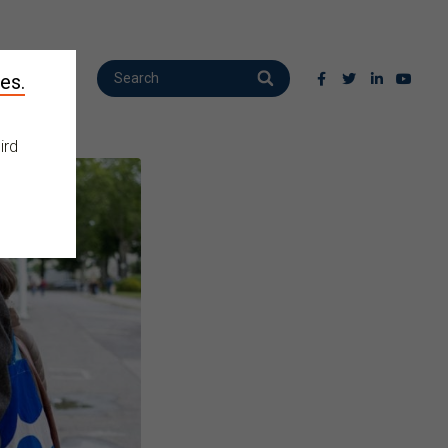
es.
ird