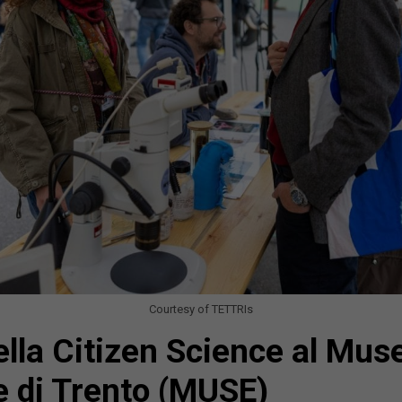
Courtesy of TETTRIs
ella Citizen Science al Mus
e di Trento (MUSE)